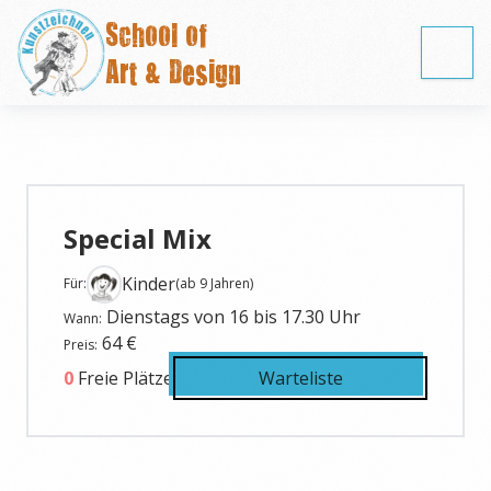
School of
Art & Design
Special Mix
Kinder
Für:
(
ab 9 Jahren
)
Dienstags von 16 bis 17.30 Uhr
Wann:
64
€
Preis:
0
Freie Plätze
Warteliste