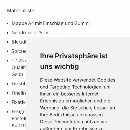
Materialliste:
Mappe A4 mit Einschlag und Gummi
Geodreieck 25 cm
Bleistift, 2B und 4B
Spitzer
Ihre Privatsphäre ist
12-25 Aquarellbuntstifte guter
uns wichtig
Qualität (Unentbehrlich sind: Weiß, Cyan, Magenta,
Gelb)
Diese Website verwendet Cookies
Filzstifte
und Targeting Technologien, um
Fineliner (schwarz)
Ihnen ein besseres Internet-
Erlebnis zu ermöglichen und die
Fixativ für Künstler oder Haarspray
Werbung, die Sie sehen, besser an
Eckige fettfreie Künstler-Soft-
Ihre Bedürfnisse anzupassen.
Pastellkreiden (Bestellung in der
Diese Technologien nutzen wir
Kunstschule möglich)
außerdem, um Ergebnisse zu