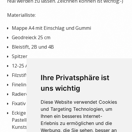
real werden zu lassen. Zeichnen können ist wichtig:-)
Materialliste:
Mappe A4 mit Einschlag und Gummi
Geodreieck 25 cm
Bleistift, 2B und 4B
Spitzer
12-25 Aquarellbuntstifte guter Qualität
Filzstifte
Ihre Privatsphäre ist
Fineliner (schwarz)
uns wichtig
Radierer und Knetradiergummi
Diese Website verwendet Cookies
Fixativ für Künstler oder Haarspray
und Targeting Technologien, um
Eckige fettfreie Künstler-Soft-
Ihnen ein besseres Internet-
Pastellkreiden (Bestellung in der
Erlebnis zu ermöglichen und die
Kunstschule möglich)
Werbung, die Sie sehen, besser an