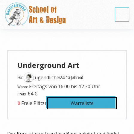
School of
Art & Design
Underground Art
Jugendliche
Für:
(
Ab 13 Jahren
)
Freitags von 16.00 bis 17.30 Uhr
Wann:
64
€
Preis:
0
Freie Plätze
Warteliste
Der Kurs ist von Frau Jara Baur geleitet und findet