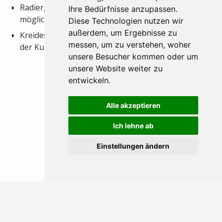
Radiergummistift (Bestellung in der Kunstschule
Ihre Bedürfnisse anzupassen.
möglich)
Diese Technologien nutzen wir
außerdem, um Ergebnisse zu
Kreidestifte (schwarz, braun, weiß, Bestellung in
messen, um zu verstehen, woher
der Kunstschule möglich)
unsere Besucher kommen oder um
unsere Website weiter zu
entwickeln.
Alle akzeptieren
Ich lehne ab
Einstellungen ändern